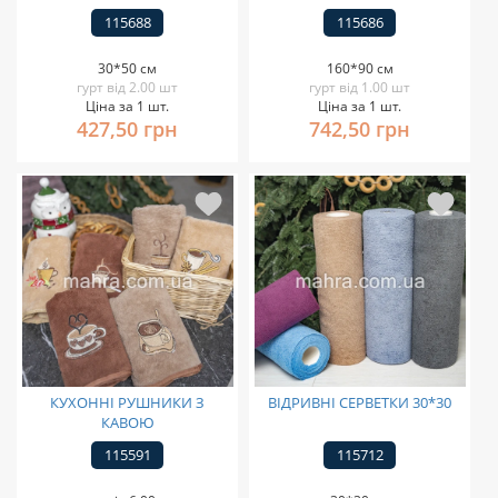
115688
115686
30*50 см
160*90 см
гурт від 2.00 шт
гурт від 1.00 шт
Ціна за 1 шт.
Ціна за 1 шт.
427,50 грн
742,50 грн
КУХОННІ РУШНИКИ З
ВІДРИВНІ СЕРВЕТКИ 30*30
КАВОЮ
115591
115712