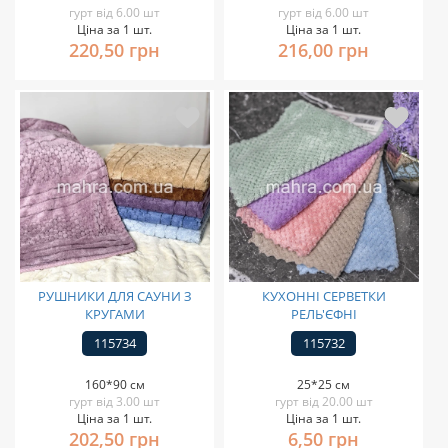
гурт від 6.00 шт
гурт від 6.00 шт
Ціна за 1 шт.
Ціна за 1 шт.
220,50 грн
216,00 грн
РУШНИКИ ДЛЯ САУНИ З
КУХОННІ СЕРВЕТКИ
КРУГАМИ
РЕЛЬ'ЄФНІ
115734
115732
160*90 см
25*25 см
гурт від 3.00 шт
гурт від 20.00 шт
Ціна за 1 шт.
Ціна за 1 шт.
202,50 грн
6,50 грн