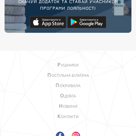
СКАЧУЙ ДОДАТОК ТА СТАВАЙ УЧАСНИКОМ
ПРОГРАМИ ЛОЯЛЬНОСТІ
Р
УШНИКИ
П
ОСТІЛЬНА БІЛИЗНА
П
ОКРИВАЛА
О
ДІЯЛА
Н
ОВИНИ
К
ОНТАКТИ