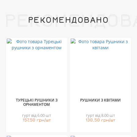
РЕКОМЕНДОВ
РЕКОМЕНДОВАНО
ТУРЕЦЬКІ РУШНИКИ З
РУШНИКИ З КВІТАМИ
ОРНАМЕНТОМ
гурт від 6.00 шт
гурт від 8.00 шт
157,50 грн/шт
130,50 грн/шт