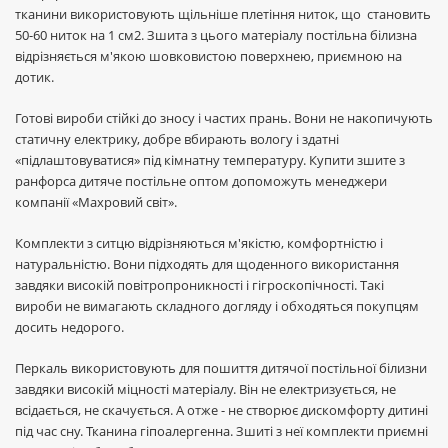
тканини використовують щільніше плетіння ниток, що становить
50-60 ниток на 1 см2. Зшита з цього матеріалу постільна білизна
відрізняється м'якою шовковистою поверхнею, приємною на
дотик.
Готові вироби стійкі до зносу і частих прань. Вони не накопичують
статичну електрику, добре вбирають вологу і здатні
«підлаштовуватися» під кімнатну температуру. Купити зшите з
ранфорса дитяче постільне оптом допоможуть менеджери
компанії «Махровий світ».
Комплекти з ситцю відрізняються м'якістю, комфортністю і
натуральністю. Вони підходять для щоденного використання
завдяки високій повітропроникності і гігроскопічності. Такі
вироби не вимагають складного догляду і обходяться покупцям
досить недорого.
Перкаль використовують для пошиття дитячої постільної білизни
завдяки високій міцності матеріалу. Він не електризується, не
всідається, не скачується. А отже - не створює дискомфорту дитині
під час сну. Тканина гіпоалергенна. Зшиті з неї комплекти приємні