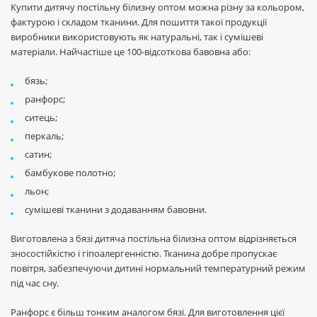
Купити дитячу постільну білизну оптом можна різну за кольором,
фактурою і складом тканини. Для пошиття такої продукції
виробники використовують як натуральні, так і сумішеві
матеріали. Найчастіше це 100-відсоткова бавовна або:
бязь;
ранфорс;
ситець;
перкаль;
сатин;
бамбукове полотно;
льон;
сумішеві тканини з додаванням бавовни.
Виготовлена з бязі дитяча постільна білизна оптом відрізняється
зносостійкістю і гіпоалергенністю. Тканина добре пропускає
повітря, забезпечуючи дитині нормальний температурний режим
під час сну.
Ранфорс є більш тонким аналогом бязі. Для виготовлення цієї