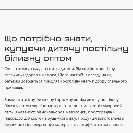
Що потрібно знати,
купуючи дитячу постільну
білизну оптом
Сон - важлива складова життя дитини. Від комфортності сну
залежить і здоров'я малюка, і його настрій. З огляду на це,
батькам доводиться приділяти особливу увагу підбору спального
приладдя.
Замовити якісну, безпечну і приємну до тіла дитячу постільну
білизну оптом українці можуть в інтернет-магазині «Махровий
світ». В наявності різнокольорові наволочки, простирадла і
підковдри для малюків будь-якого віку. Продукція виготовлена з
безпечних гіпоалергенних матеріалів (сертифікати в наявності).