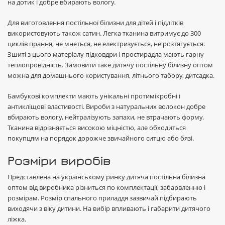
на дотик і добре вбирають вологу.
Для виготовлення постільної білизни для дітей і підлітків
використовують також сатин. Легка тканина витримує до 300
циклів прання, не мнеться, не електризується, не розтягується.
Зшиті з цього матеріалу підковдри і простирадла мають гарну
теплопровідність. Замовити таке дитячу постільну білизну оптом
можна для домашнього користування, літнього табору, дитсадка.
Бамбукові комплекти мають унікальні протимікробні і
антикліщові властивості. Вироби з натуральних волокон добре
вбирають вологу, нейтралізують запахи, не втрачають форму.
Тканина відрізняється високою міцністю, але обходиться
покупцям на порядок дорожче звичайного ситцю або бязі.
Розміри виробів
Представлена на українському ринку дитяча постільна білизна
оптом від виробника різниться по комплектації, забарвленню і
розмірам. Розмір спального приладдя зазвичай підбирають
виходячи з віку дитини. На вибір впливають і габарити дитячого
ліжка.