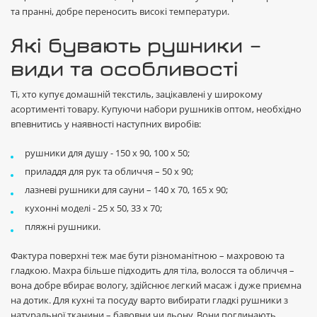
та пранні, добре переносить високі температури.
Які бувають рушники –
види та особливості
Ті, хто купує домашній текстиль, зацікавлені у широкому
асортименті товару. Купуючи набори рушників оптом, необхідно
впевнитись у наявності наступних виробів:
рушники для душу - 150 х 90, 100 х 50;
приладдя для рук та обличчя – 50 х 90;
лазневі рушники для сауни – 140 х 70, 165 х 90;
кухонні моделі - 25 х 50, 33 х 70;
пляжні рушники.
Фактура поверхні теж має бути різноманітною – махровою та
гладкою. Махра більше підходить для тіла, волосся та обличчя –
вона добре вбирає вологу, здійснює легкий масаж і дуже приємна
на дотик. Для кухні та посуду варто вибирати гладкі рушники з
натуральної тканини – бавовни чи льону. Вони поглинають