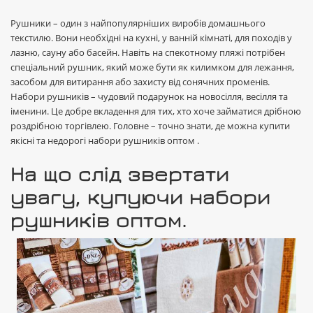
Рушники – один з найпопулярніших виробів домашнього
текстилю. Вони необхідні на кухні, у ванній кімнаті, для походів у
лазню, сауну або басейн. Навіть на спекотному пляжі потрібен
спеціальний рушник, який може бути як килимком для лежання,
засобом для витирання або захисту від сонячних променів.
Набори рушників – чудовий подарунок на новосілля, весілля та
іменини. Це добре вкладення для тих, хто хоче займатися дрібною
роздрібною торгівлею. Головне – точно знати, де можна купити
якісні та недорогі набори рушників оптом .
На що слід звертати
увагу, купуючи набори
рушників оптом.