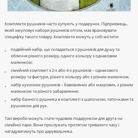
Комплекти рушників часто купують у подарунок. Підприємець,
який закуповує набори рушників оптом, має враховувати
специфіку такого товару. Комплекти можуть у собі містити:
подвійний набір, що складається з рушників для душу та
обличчя різного розміру, одного кольору з однаковим
малюнком;
сімейний комплект з 2-х або 4-х рушників – однакового
розміру та фактури, різного кольору або з різним малюнком;
набір кухонних рушників – бавовняних або махрових, з різним
малюнком та різного забарвлення;
набір банного рушника в комплекті з шапочкою, тапочками та
рушником для рук.
Такі вироби можуть стати чудовим подарунком для друга чи
сімейної пари. Вони прослужать протягом тривалого часу і
нагадуватимуть про дарувальника.