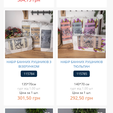
НАБІР БАННИХ РУШНИКІВ З
НАБІР БАННИХ РУШНИКІВ
ВІЗЕРУНКОМ
ТЮЛЬПАН
115784
115785
135*70см
140*70 см
гурт від 1.00 шт
гурт від 1.00 шт
Ціна за 1 шт.
Ціна за 1 шт.
301,50 грн
292,50 грн