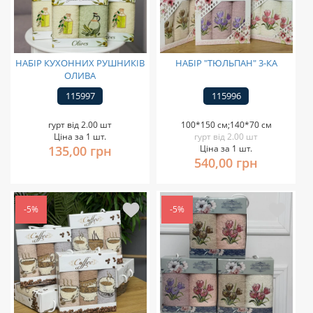
НАБІР КУХОННИХ РУШНИКІВ
НАБІР "ТЮЛЬПАН" 3-КА
ОЛИВА
115997
115996
гурт від 2.00 шт
100*150 см;140*70 см
Ціна за 1 шт.
гурт від 2.00 шт
135,00 грн
Ціна за 1 шт.
540,00 грн
-5%
-5%