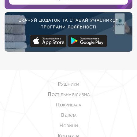
СКАЧУЙ ДОДАТОК ТА СТАВАЙ УЧАСНИКОМ
ПРОГРАМИ ЛОЯЛЬНОСТІ
Р
УШНИКИ
П
ОСТІЛЬНА БІЛИЗНА
П
ОКРИВАЛА
О
ДІЯЛА
Н
ОВИНИ
К
ОНТАКТИ