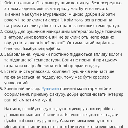
Якість тканини. Оскільки рушник контактує безпосередньо
з тілом людини, якість матеріалу має бути на висоті.
Тканина має бути натуральною, міцною, добре вбирати
вологу і не викликати алергії. Крім того, вона повинна
витримати велику кількість прань за високих температур.
Склад. Для рушників найкращим матеріалом буде тканина
з натуральних волокон, які не викликають неприємних
відчуттів та алергічної реакції. Оптимальний варіант –
бавовна, бамбук, мікрофібра.
Забарвлення. Рушники постійно піддаються впливу вологи
та підвищеної температури. Вони не повинні при цьому
втрачати колір або линяти інші предмети одягу.
Естетичність упаковки. Комплект рушників найчастіше
призначається на подарунок, тому має бути красиво
упакований.
Зовнішній вигляд.
Рушники
повинні мати гармонійне
оформлення, приємну фактуру, добре доповнювати інтер'єр
ванної кімнати чи кухні.
На сьогоднішній день дуже цінується декорування виробів за
допомогою машинної вишивки. Ця технологія дозволяє надати
відмінності кожному рушнику. Сама вишивка виконується з
міцних віскозних ниток, не рветься і не псується при використанні