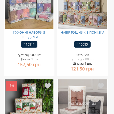
КУХОННІ НАБОРИ З
НАБІР РУШНИКІВ ПОНІ 3КА
ЛЕБЕДЯМИ
115811
115685
гурт від 2.00 шт
25*50 см
Ціна за 1 шт.
гурт від 2.00 шт
157,50 грн
Ціна за 1 шт.
121,50 грн
-5%