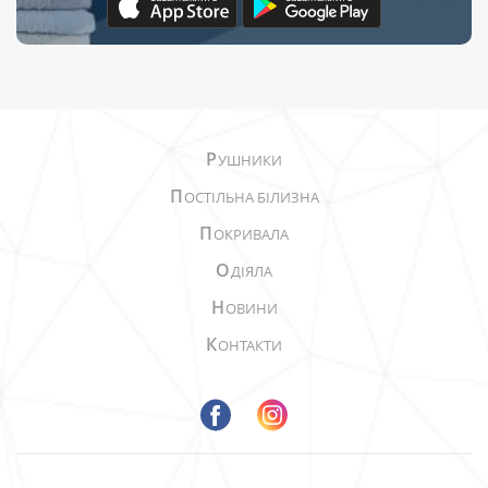
Р
УШНИКИ
П
ОСТІЛЬНА БІЛИЗНА
П
ОКРИВАЛА
О
ДІЯЛА
Н
ОВИНИ
К
ОНТАКТИ