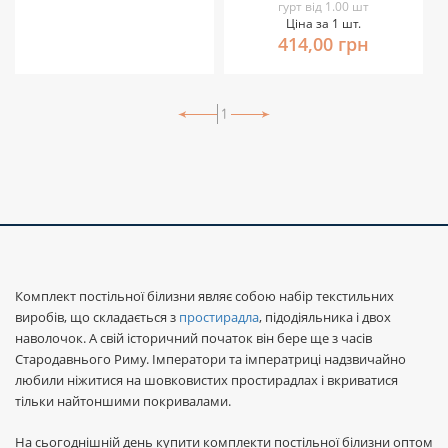
гурт від 1.00 шт
Ціна за 1 шт.
414,00 грн
1
Комплект постільної білизни являє собою набір текстильних
виробів, що складається з
простирадла
, підодіяльника і двох
наволочок. А свій історичний початок він бере ще з часів
Стародавнього Риму. Імператори та імператриці надзвичайно
любили ніжитися на шовковистих простирадлах і вкриватися
тільки найтоншими покривалами.
На сьогоднішній день купити комплекти постільної білизни оптом