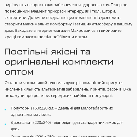
вирішують не просто для забезпечення здорового сну. Тепер це
повноцінний елемент прикраси інтер'єру, як і тюлі, штори,
скатертини. Доречне поєднання цих компонентів дозволить
створити максимально комфортну і затишну атмосферу в вашому
домі. Заходьте в інтернет-магазин Махровий світ і вибирайте
кращі комплекти постільної білизни оптом.
Постільні якісні та
оригінальні комплекти
оптом
Останнім часом такий текстиль дуже різноманітний: присутня
численна кількість альтернатив забарвлень, принтів, фасонів. Вже
не кажучи про розміри, серед яких найбільш популярні:
Полуторні (160x220 см) - ідеальні для малогабаритних
односпальних ліжок.
Двоспальні (220x240) - відповідні для стандартних ліжок для
двох.
Євро-розмір (230 * 250) - призначені для дуже широких