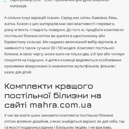
матраців.
А скільки існує варіацій тканин. Серед них сатин, бавовна, бязь,
жатка. Кожен з цих матеріалів має свої властивості і переваги,
різну м'якість і гладкість поверхні. До того ж, придбати комплекти
постільної білизни оптом ви зумієте в однотонному або
барвистому кольорі. Ми надаємо величезний вибір відтінків, в
наявності є також сучасні 3D і 5D моделі. Комплект постільної
білизни, в свою чергу, може мати не тільки два, а й три або чотири
покриття на подушки. А дитячі колекції виділяються особливими
красивими візерунками із знаменитих мультфільмів, фільмів і
казок для дітей.
Комплекти кращого
постільної білизни на
сайті mahra.com.ua
У нас ви маєте шанс замовити комплекти постільної білизни
оптом всіляких дизайнів, з яких знайдеться варіант, як для себе, так
і в якості подарунка рідним і близьким людям. І не важливо,