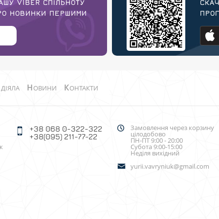
АШУ VIBER СПІЛЬНОТУ
СКАЧ
ПРО НОВИНКИ ПЕРШИМИ
ПРОГ
О
Н
К
ДІЯЛА
ОВИНИ
ОНТАКТИ
Замовлення через корзину
+38 068 0-322-322
цілодобово
+38(095) 211-77-22
ПН-ПТ 9:00 - 20:00
к
Субота 9:00-15:00
Неділя вихідний
yurii.vavryniuk@gmail.com