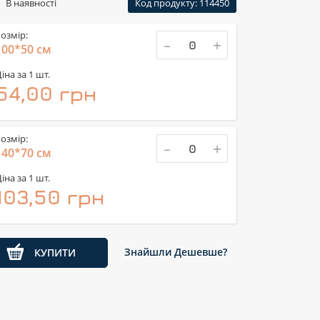
В наявності
Код продукту: 114450
озмір:
-
+
100*50 см
іна за 1 шт.
54,00 грн
озмір:
-
+
140*70 см
іна за 1 шт.
103,50 грн
Знайшли Дешевше?
КУПИТИ