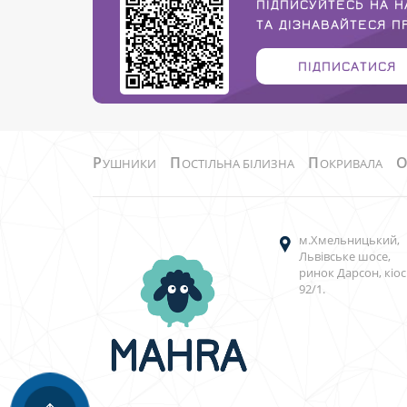
ПІДПИСУЙТЕСЬ НА Н
ТА ДІЗНАВАЙТЕСЯ 
ПІДПИСАТИСЯ
Р
П
П
УШНИКИ
ОСТІЛЬНА БІЛИЗНА
ОКРИВАЛА
м.Хмельницький,
Львівське шосе,
ринок Дарсон, кіос
92/1.