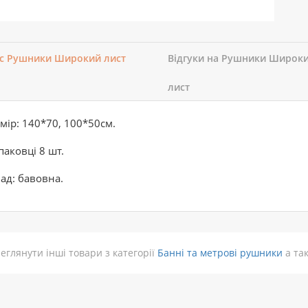
с Рушники Широкий лист
Відгуки на Рушники Широк
лист
мір: 140*70, 100*50см.
паковці 8 шт.
ад: бавовна.
еглянути інші товари з категорії
Банні та метрові рушники
а та