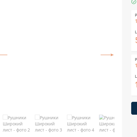
Р
Ц
Р
Ц