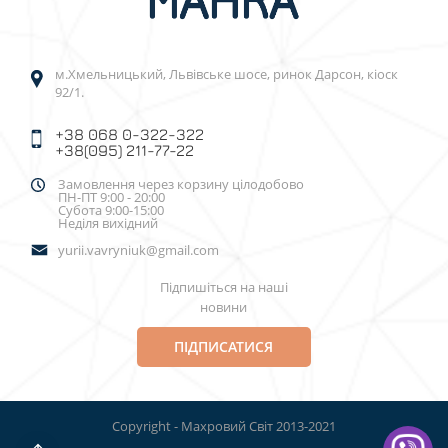
м.Хмельницький, Львівське шосе, ринок Дарсон, кіоск
92/1.
+38 068 0-322-322
+38(095) 211-77-22
Замовлення через корзину цілодобово
ПН-ПТ 9:00 - 20:00
Субота 9:00-15:00
Неділя вихідний
yurii.vavryniuk@gmail.com
Підпишіться на наші
новини
ПІДПИСАТИСЯ
Copyright - Махровий Світ 2013-2021