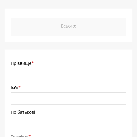
Всього:
Прізвище
*
Ім'я
*
По батькові
Телефон
*