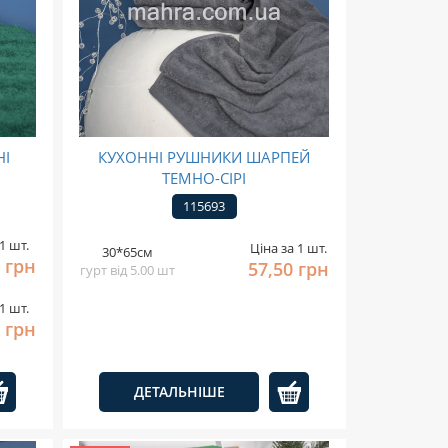
НІ
КУХОННІ РУШНИКИ ШАРПЕЙ
ТЕМНО-СІРІ
115693
1 шт.
Ціна за 1 шт.
30*65см
 грн
57,50 грн
гурт від 5.00 шт
1 шт.
 грн
ДЕТАЛЬНІШЕ