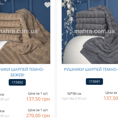
НИКИ ШАРПЕЙ ТЕМНО-
РУШНИКИ ШАРПЕЙ ТЕМНО-С
БЕЖЕВІ
115691
115692
Ціна за 
Ціна за 1 шт.
50*90 см
 см
137,50
137,50 грн
гурт від 5.00 шт
5.00 шт
Ціна за 1 шт.
0см
270,00 грн
5.00 шт