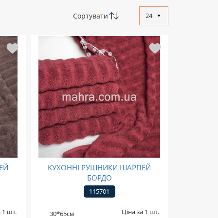
Сортувати
24
ЕЙ
КУХОННІ РУШНИКИ ШАРПЕЙ
БОРДО
115701
 1 шт.
Ціна за 1 шт.
30*65см