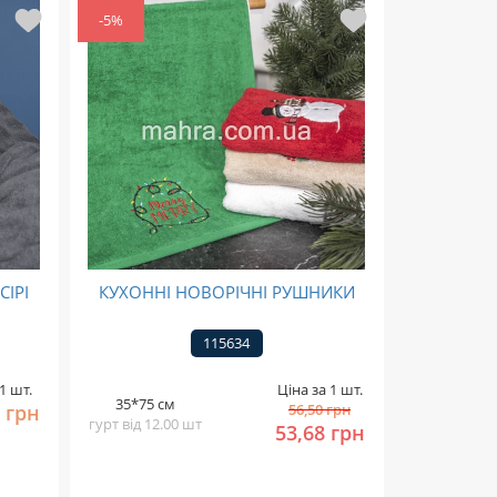
-5%
ІРІ
КУХОННІ НОВОРІЧНІ РУШНИКИ
115634
1 шт.
Ціна за 1 шт.
35*75 см
 грн
56,50 грн
гурт від 12.00 шт
53,68 грн