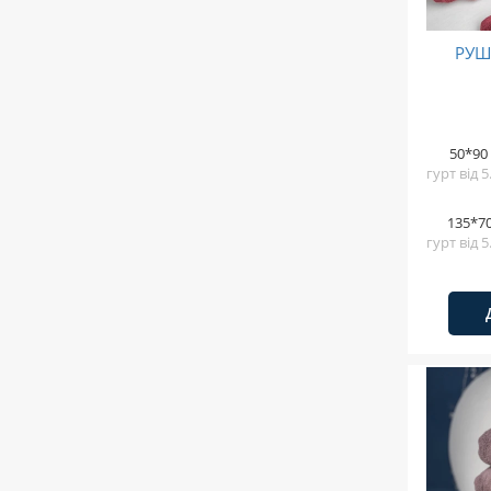
РУШ
50*90
гурт від 
135*7
гурт від 