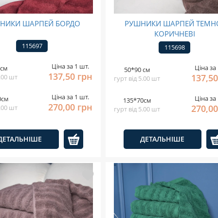
НИКИ ШАРПЕЙ БОРДО
РУШНИКИ ШАРПЕЙ ТЕМН
КОРИЧНЕВІ
115697
115698
Ціна за 1 шт.
Ціна за 
 см
50*90 см
137,50 грн
137,50
5.00 шт
гурт від 5.00 шт
Ціна за 1 шт.
Ціна за 
0см
135*70см
270,00 грн
270,00
5.00 шт
гурт від 5.00 шт
ДЕТАЛЬНІШЕ
ДЕТАЛЬНІШЕ