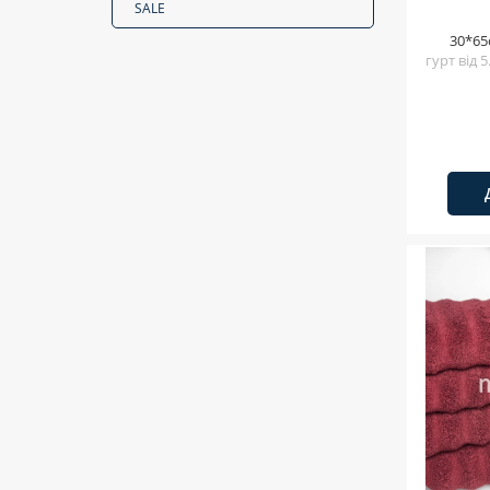
SALE
30*65
гурт від 