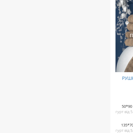
РУШ
50*90
гурт від 
135*7
гурт від 