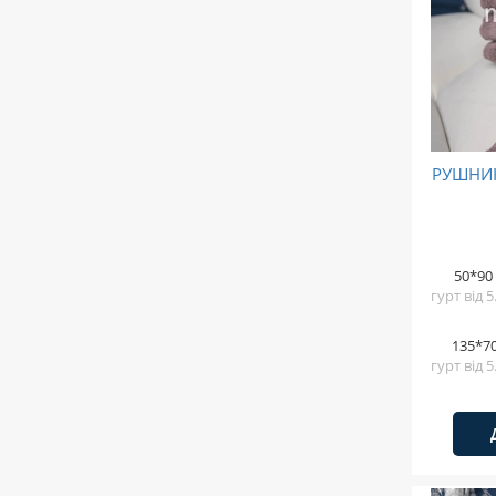
РУШНИК
50*90
гурт від 
135*7
гурт від 