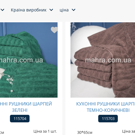
Країна виробник
ціна
ННІ РУШНИКИ ШАРПЕЙ
КУХОННІ РУШНИКИ ШАРП
ЗЕЛЕНІ
ТЕМНО-КОРИЧНЕВІ
115704
115703
Ціна за 1 шт.
Ціна за
см
30*65см