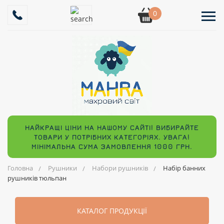
0
НАЙКРАЩІ ЦІНИ НА НАШОМУ САЙТІ! ВИБИРАЙТЕ
ТОВАРИ У ПОТРІБНИХ КАТЕГОРІЯХ. УВАГА!
МІНІМАЛЬНА СУМА ЗАМОВЛЕННЯ 1000 ГРН.
Головна
Рушники
Набори рушників
Набір банних
рушників тюльпан
КАТАЛОГ ПРОДУКЦІЇ