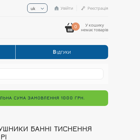
Увійти
Реєстрація
uk
У кошику
0
немає товарів
В
ІДГУКИ
МАЛЬНА СУМА ЗАМОВЛЕННЯ 1000 ГРН.
УШНИКИ БАННІ ТИСНЕННЯ
ІРІ