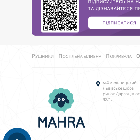
ПІДПИСУЙТЕСЬ НА Н
ТА ДІЗНАВАЙТЕСЯ 
ПІДПИСАТИСЯ
Р
П
П
УШНИКИ
ОСТІЛЬНА БІЛИЗНА
ОКРИВАЛА
м.Хмельницький,
Львівське шосе,
ринок Дарсон, кіос
92/1.