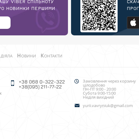
АШУ VIBER СПІЛЬНОТУ
СКАЧ
ПРО НОВИНКИ ПЕРШИМИ
ПРОГ
О
Н
К
ДІЯЛА
ОВИНИ
ОНТАКТИ
Замовлення через корзину
+38 068 0-322-322
цілодобово
+38(095) 211-77-22
ПН-ПТ 9:00 - 20:00
к
Субота 9:00-15:00
Неділя вихідний
yurii.vavryniuk@gmail.com