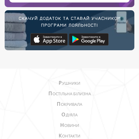
СКАЧУЙ ДОДАТОК ТА СТАВАЙ УЧАСНИКОМ
ПРОГРАМИ ЛОЯЛЬНОСТІ
Р
УШНИКИ
П
ОСТІЛЬНА БІЛИЗНА
П
ОКРИВАЛА
О
ДІЯЛА
Н
ОВИНИ
К
ОНТАКТИ