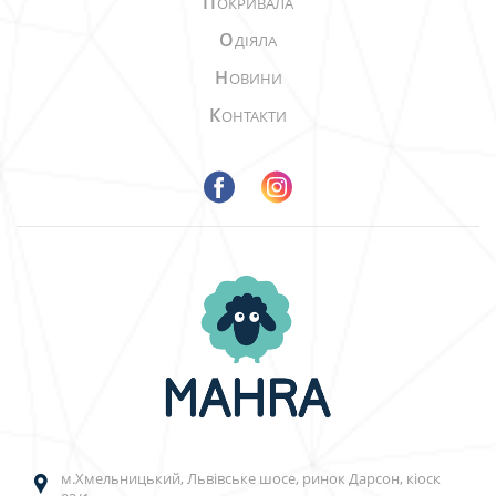
П
ОКРИВАЛА
О
ДІЯЛА
Н
ОВИНИ
К
ОНТАКТИ
м.Хмельницький, Львівське шосе, ринок Дарсон, кіоск