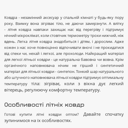
Ковдра - незамінний аксесуар у спальній кімнаті у будь-яку пору
року. Взимку вона зігріває тіло, не даючи замерзнути. А влітку
- літня ковдра навпаки захищає нас від перегріву і підтримує
нічний мікроклімат, коли стовпчик термометру трохи нижчий, ніж
вдень. Легка літня ковдра знадобиться і дітям, і дорослим. Адже
кожен з нас хоче повноцінно відпочивати вночі і не прокидатися
від спеки чи, нехай і легкої, але прохолоди. Найкращий матеріал
для легкої літньої ковдри - це натуральна бавовна чи вовна. Крім
органічного наповнювача нічим не гірший і синтетичний
матеріал для літньої ковдри - синтепон. Тонкий шар натурального
або штучного наповнювача літньої ковдри підтримує оптимальну
тіла: зігріває, коли з вікна дує легкий
температуру
вітерець, регулюючу комфортну температуру.
Особливості літніх ковдр
Давайте спочатку
Готові купити літні ковдри оптом?
зупинимося на їх особливостях.