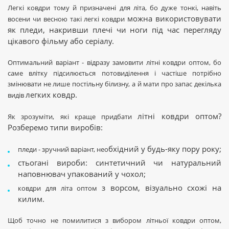
Легкі ковдри тому й призначені для літа, бо дуже тонкі, навіть
можна використовувати
восени чи весною такі легкі ковдри
як пледи, накривши плечі чи ноги під час перегляду
цікавого фільму або серіалу.
Оптимальний варіант - відразу замовити літні ковдри оптом, бо
саме влітку підсилюється потовиділення і частіше потрібно
змінювати не лише постільну білизну, а й мати про запас декілька
легких ковдр.
видів
літні ковдри оптом?
Як зрозуміти, які краще придбати
Розберемо типи виробів:
бхідний у будь-яку пору року;
пледи - зручний варіант, нео
стьогані вироби: синтетичний чи натуральний
наповнювач упакований у чохол;
з ворсом, візуально схожі на
ковдри для літа оптом
килим.
Щоб точно не помилитися з вибором літньої ковдри оптом,