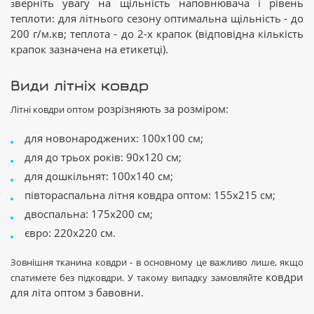
верніть увагу на щільність наповнювача і рівень
з
теплоти: для літнього сезону оптимальна щільність - до
200 г/м.кв; теплота - до 2-х крапок (відповідна кількість
крапок зазначена на етикетці).
Види літніх ковдр
розрізняють за розміром:
Літні ковдри оптом
для новонароджених: 100х100 см;
для до трьох років: 90х120 см;
для дошкільнят: 100х140 см;
півтораспальна літня ковдра оптом: 155х215 см;
двоспальна: 175х200 см;
євро: 220х220 см.
Зовнішня тканина ковдри - в основному це важливо лише, якщо
ковдри
спатимете без підковдри. У такому випадку замовляйте
для літа оптом з бавовни.