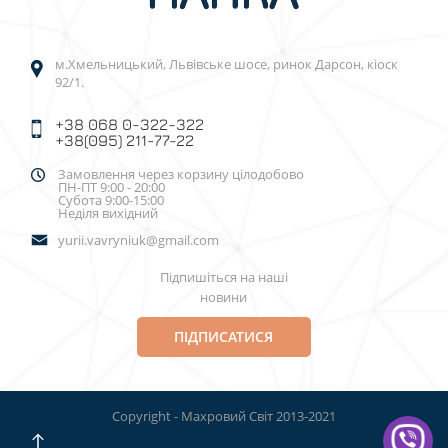
м.Хмельницький, Львівське шосе, ринок Дарсон, кіоск
92/1.
+38 068 0-322-322
+38(095) 211-77-22
Замовлення через корзину цілодобово
ПН-ПТ 9:00 - 20:00
Субота 9:00-15:00
Неділя вихідний
yurii.vavryniuk@gmail.com
Підпишіться на наші
новини
ПІДПИСАТИСЯ
Copyright - Махровий Світ 2013-2021