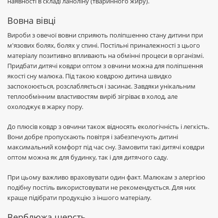
наявності в складі ланоліну (тваринного жиру).
Вовна вівці
Вироби з овечої вовни сприяють поліпшенню стану дитини при
м'язових болях, болях у спині. Постільні приналежності з цього
матеріалу позитивно впливають на обмінні процеси в організмі.
Придбати дитячі ковдри оптом з овчини можна для поліпшення
якості сну малюка. Під такою ковдрою дитина швидко
заспокоюється, розслабляється і засинає. Завдяки унікальним
теплообмінним властивостям виріб зігріває в холод, але
охолоджує в жарку пору.
До плюсів ковдр з овчини також відносять екологічність і легкість.
Вони добре пропускають повітря і забезпечують дитині
максимальний комфорт під час сну. Замовити такі дитячі ковдри
оптом можна як для будинку, так і для дитячого саду.
При цьому важливо враховувати один факт. Малюкам з алергією
подібну постіль використовувати не рекомендується. Для них
краще підібрати продукцію з іншого матеріалу.
Верблюжа шерсть