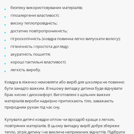
безпеку використовуваних матеріалів;
гіпоалергенні властивості;
високу теплопровідність;
достатню повітропроникність;
гігроскопічність (ковдра повинна легко випускати вологу);
гігієнічність і простота догляду;
акуратність пошиття;
хороші тактильні властивості;
легкість виробу.
Ковдра в ліжечко немовляти або виріб для школяра не повинно
бути занадто важким. В іншому випадку дитина буде відчувати
брак кисню і дискомфорт. Виготовлені з щільних важких
матеріалів вироби надмірно притискають тіло, заважають
природним рухам під час сну.
Купувати дитячі ковдри оптом чи вроздріб краще з легких,
повітряних матеріалів. В цьому випадку виріб добре збереже
тепло, зігріє дитину і не викличе неприємних відчуттів. Підібрати