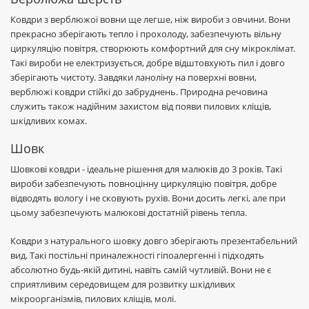
Ковдри з верблюжої вовни ще легше, ніж вироби з овчини. Вони
прекрасно зберігають тепло і прохолоду, забезпечують вільну
циркуляцію повітря, створюють комфортний для сну мікроклімат.
Такі вироби не електризується, добре відштовхують пил і довго
зберігають чистоту. Завдяки ланоліну на поверхні вовни,
верблюжі ковдри стійкі до забруднень. Природна речовина
служить також надійним захистом від появи пилових кліщів,
шкідливих комах.
Шовк
Шовкові ковдри - ідеальне рішення для малюків до 3 років. Такі
вироби забезпечують повноцінну циркуляцію повітря, добре
відводять вологу і не сковують рухів. Вони досить легкі, але при
цьому забезпечують малюкові достатній рівень тепла.
Ковдри з натурального шовку довго зберігають презентабельний
вид. Такі постільні приналежності гіпоалергенні і підходять
абсолютно будь-якій дитині, навіть самій чутливій. Вони не є
сприятливим середовищем для розвитку шкідливих
мікроорганізмів, пилових кліщів, молі.