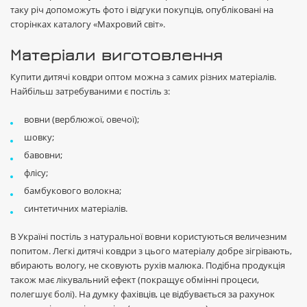
таку річ допоможуть фото і відгуки покупців, опубліковані на
сторінках каталогу «Махровий світ».
Матеріали виготовлення
Купити дитячі ковдри оптом можна з самих різних матеріалів.
Найбільш затребуваними є постіль з:
вовни (верблюжої, овечої);
шовку;
бавовни;
флісу;
бамбукового волокна;
синтетичних матеріалів.
В Україні постіль з натуральної вовни користуються величезним
попитом. Легкі дитячі ковдри з цього матеріалу добре зігрівають,
вбирають вологу, не сковують рухів малюка. Подібна продукція
також має лікувальний ефект (покращує обмінні процеси,
полегшує болі). На думку фахівців, це відбувається за рахунок