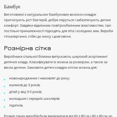
Бамбук
Виготовлені з натуральних бамбукових волокон ковдри
пригнічують ріст бактерій, добре перуться і забезпечують дитині
комфорт. Завдяки відмінним повітрообмінним властивостям, такі
постільні приналежності підходять для літа і холодних зим. Вироби
гіпоалергенні, стійкі до зносу і довговічні.
Розмірна сітка
Виробники спальної білизни випускають широкий асортимент
дитячих ковдр. Класифікувати їх можна за розміром, а також за
віком дитини. Замовити дитячі ковдри оптом можна для:
новонароджених і немовлят до року;
малюків до 3 років;
дітей у віці 3-5 років;
молодших і середніх школярів;
підлітків.
Розмір таких виробів буде варіюватися від 60 × 80 см і 80 × 80 см до