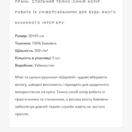
ПРАНЬ. СТИЛЬНИЙ ТЕМНО-СИНІЙ КОЛІР
РОБИТЬ ЇХ УНІВЕРСАЛЬНИМИ ДЛЯ БУДЬ-ЯКОГО
КУХОННОГО ІНТЕР’ЄРУ.
Розмір:
30×65 см
Тканина:
100% бавовна
Щільність:
500 г/м²
Кількість в упаковці:
5 шт.
Виробник:
Узбекистан
М’які та щільні рушники «Шарпей» чудово вбирають
вологу, швидко висихають і підходять для щоденного
використання на кухні. Темно-синій колір робить їх
практичними та стильними, а висока якість бавовни
забезпечує довгий термін служби навіть за частого
прання.