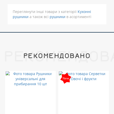
Переглянути інші товари з категорії
Кухонні
рушники
а також всі
рушники
в асортименті
РЕКОМЕНДОВ
РЕКОМЕНДОВАНО
New