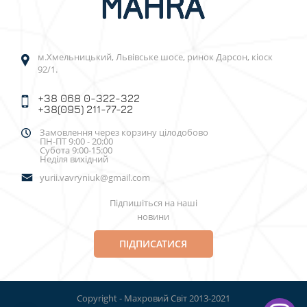
м.Хмельницький, Львівське шосе, ринок Дарсон, кіоск
92/1.
+38 068 0-322-322
+38(095) 211-77-22
Замовлення через корзину цілодобово
ПН-ПТ 9:00 - 20:00
Субота 9:00-15:00
Неділя вихідний
yurii.vavryniuk@gmail.com
Підпишіться на наші
новини
ПІДПИСАТИСЯ
Copyright - Махровий Світ 2013-2021