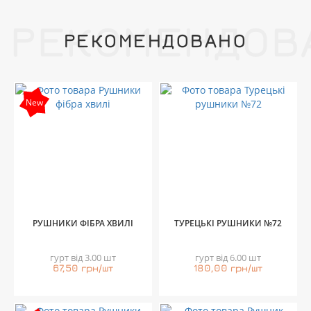
РЕКОМЕНДОВ
РЕКОМЕНДОВАНО
New
РУШНИКИ ФІБРА ХВИЛІ
ТУРЕЦЬКІ РУШНИКИ №72
гурт від 3.00 шт
гурт від 6.00 шт
67,50 грн/шт
180,00 грн/шт