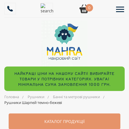
0
НАЙКРАЩІ ЦІНИ НА НАШОМУ САЙТІ! ВИБИРАЙТЕ
ТОВАРИ У ПОТРІБНИХ КАТЕГОРІЯХ. УВАГА!
МІНІМАЛЬНА СУМА ЗАМОВЛЕННЯ 1000 ГРН.
Головна
Рушники
Банні та метрові рушники
Рушники Шарпей темно-бежеві
КАТАЛОГ ПРОДУКЦІЇ