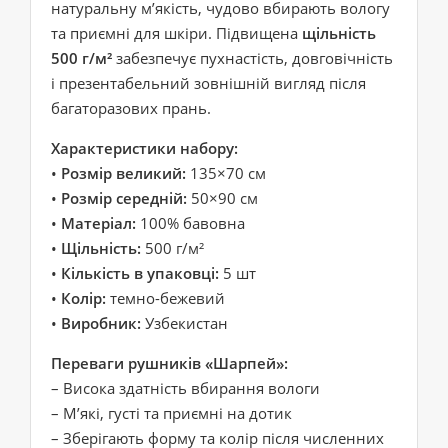
натуральну м’якість, чудово вбирають вологу
та приємні для шкіри. Підвищена
щільність
500 г/м²
забезпечує пухнастість, довговічність
і презентабельний зовнішній вигляд після
багаторазових прань.
Характеристики набору:
•
Розмір великий:
135×70 см
•
Розмір середній:
50×90 см
•
Матеріал:
100% бавовна
•
Щільність:
500 г/м²
•
Кількість в упаковці:
5 шт
•
Колір:
темно-бежевий
•
Виробник:
Узбекистан
Переваги рушників «Шарпей»:
– Висока здатність вбирання вологи
– М’які, густі та приємні на дотик
– Зберігають форму та колір після численних