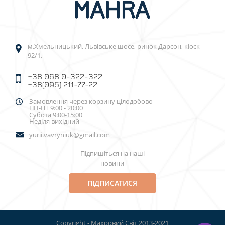
м.Хмельницький, Львівське шосе, ринок Дарсон, кіоск
92/1.
+38 068 0-322-322
+38(095) 211-77-22
Замовлення через корзину цілодобово
ПН-ПТ 9:00 - 20:00
Субота 9:00-15:00
Неділя вихідний
yurii.vavryniuk@gmail.com
Підпишіться на наші
новини
ПІДПИСАТИСЯ
Copyright - Махровий Світ 2013-2021