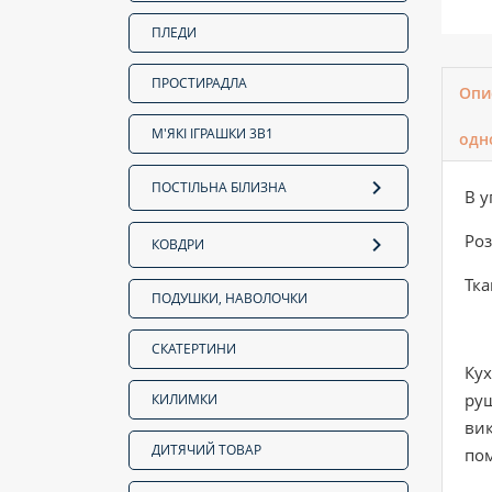
ПЛЕДИ
ПРОСТИРАДЛА
Опи
М'ЯКІ ІГРАШКИ 3В1
одн
ПОСТІЛЬНА БІЛИЗНА
В у
Роз
КОВДРИ
Тка
ПОДУШКИ, НАВОЛОЧКИ
СКАТЕРТИНИ
Ку
руш
КИЛИМКИ
вик
ДИТЯЧИЙ ТОВАР
пом