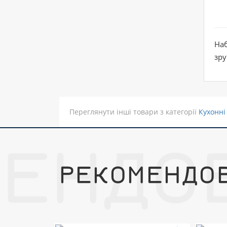
На
зру
Переглянути інші товари з категорії
Кухонні
МЕНДО
РЕКОМЕНДО