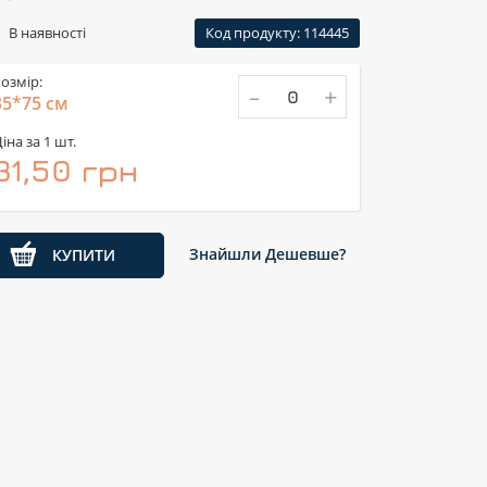
В наявності
Код продукту: 114445
озмір:
-
+
35*75 см
іна за 1 шт.
31,50 грн
Знайшли Дешевше?
КУПИТИ