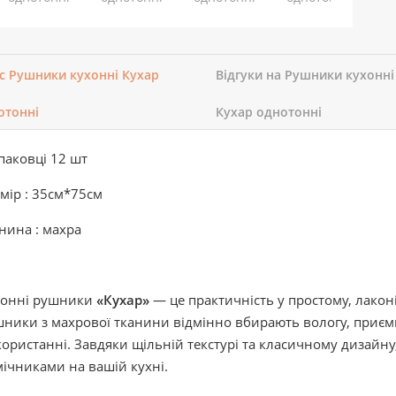
с Рушники кухонні Кухар
Відгуки на Рушники кухонні
отонні
Кухар однотонні
паковці 12 шт
мір : 35см*75см
нина : махра
хонні рушники
«Кухар»
— це практичність у простому, лако
ники з махрової тканини відмінно вбирають вологу, приємні
ористанні. Завдяки щільній текстурі та класичному дизайн
ічниками на вашій кухні.