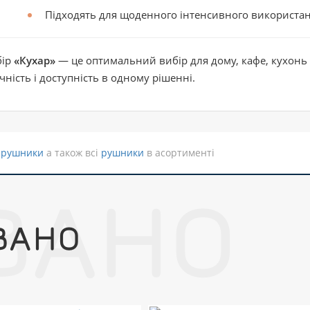
Підходять для щоденного інтенсивного використа
бір
«Кухар»
— це оптимальний вибір для дому, кафе, кухонь т
чність і доступність в одному рішенні.
 рушники
а також всі
рушники
в асортименті
ВАНО
ВАНО