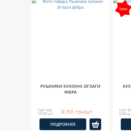
New
РУШНИКИ КУХОННІ ЗІГЗАГИ
КУХ
ФІБРА
гурт від
гурт ві
9,50 грн/шт
10.00 шт
5.00 ш
ПОДРОБНЕЕ