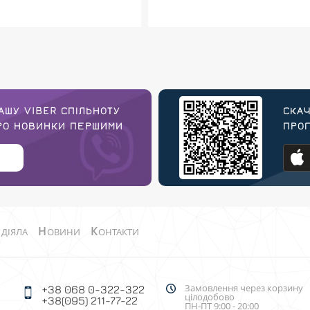
АШУ VIBER СПІЛЬНОТУ
СКАЧ
ПРО НОВИНКИ ПЕРШИМИ
ПРОГ
О
Н
К
ДІЯЛА
ОВИНИ
ОНТАКТИ
Замовлення через корзину
+38 068 0-322-322
цілодобово
+38(095) 211-77-22
ПН-ПТ 9:00 - 20:00