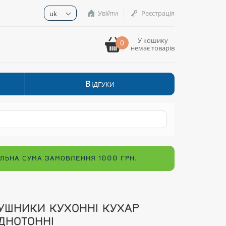
Увійти
Реєстрація
uk
У кошику
0
немає товарів
В
ІДГУКИ
МАЛЬНА СУМА ЗАМОВЛЕННЯ 1000 ГРН.
УШНИКИ КУХОННІ КУХАР
ДНОТОННІ