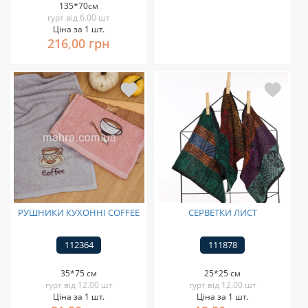
135*70см
гурт від 6.00 шт
Ціна за 1 шт.
216,00 грн
РУШНИКИ КУХОННІ COFFEE
СЕРВЕТКИ ЛИСТ
112364
111878
35*75 см
25*25 см
гурт від 12.00 шт
гурт від 12.00 шт
Ціна за 1 шт.
Ціна за 1 шт.