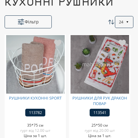
КУХОННІ РУШНИКИ
Фільтр
24
РУШНИКИ КУХОННІ SPORT
РУШНИКИ ДЛЯ РУК ДРАКОН
ПОВАР
113782
113541
35*75 см
25*50 см
гурт від 12.00 шт
гурт від 20.00 шт
Ціна за 1 шт.
Ціна за 1 шт.