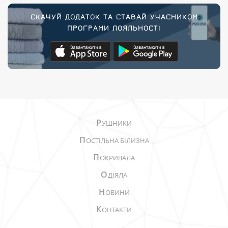
СКАЧУЙ ДОДАТОК ТА СТАВАЙ УЧАСНИКОМ
ПРОГРАМИ ЛОЯЛЬНОСТІ
Р
УШНИКИ
П
ОСТІЛЬНА БІЛИЗНА
П
ОКРИВАЛА
О
ДІЯЛА
Н
ОВИНИ
К
ОНТАКТИ