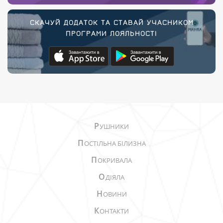
СКАЧУЙ ДОДАТОК ТА СТАВАЙ УЧАСНИКОМ
ПРОГРАМИ ЛОЯЛЬНОСТІ
Р
УШНИКИ
П
ОСТІЛЬНА БІЛИЗНА
П
ОКРИВАЛА
О
ДІЯЛА
Н
ОВИНИ
К
ОНТАКТИ