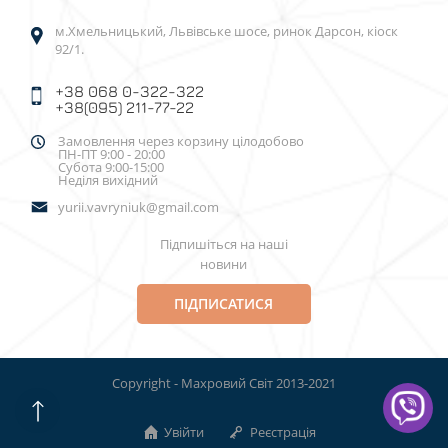
м.Хмельницький, Львівське шосе, ринок Дарсон, кіоск
92/1.
+38 068 0-322-322
+38(095) 211-77-22
Замовлення через корзину цілодобово
ПН-ПТ 9:00 - 20:00
Субота 9:00-15:00
Неділя вихідний
yurii.vavryniuk@gmail.com
Підпишіться на наші
новини
ПІДПИСАТИСЯ
Copyright - Махровий Світ 2013-2021
Увійти
Реєстрація