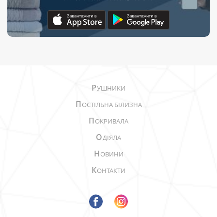
Р
УШНИКИ
П
ОСТІЛЬНА БІЛИЗНА
П
ОКРИВАЛА
О
ДІЯЛА
Н
ОВИНИ
К
ОНТАКТИ