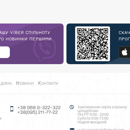
АШУ VIBER СПІЛЬНОТУ
СКАЧ
ПРО НОВИНКИ ПЕРШИМИ
ПРОГ
О
Н
К
ДІЯЛА
ОВИНИ
ОНТАКТИ
Замовлення через корзину
+38 068 0-322-322
цілодобово
+38(095) 211-77-22
ПН-ПТ 9:00 - 20:00
к
Субота 9:00-15:00
Неділя вихідний
yurii.vavryniuk@gmail.com