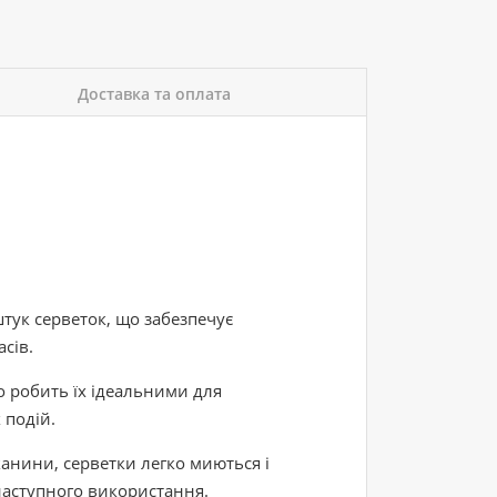
Доставка та оплата
тук серветок, що забезпечує
сів.
о робить їх ідеальними для
 подій.
канини, серветки легко миються і
наступного використання.