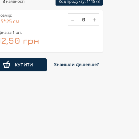
В наявності
Код продукту: 111878
озмір:
-
+
25*25 см
іна за 1 шт.
12,50 грн
Знайшли Дешевше?
КУПИТИ