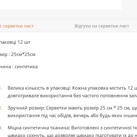
с серветки лист
Відгуки на серветки лист
паковці 12 шт
мір :
25см*25см
нина : синтетика
Велика кількість в упаковці:
Кожна упаковка містить 12 ш
довготривале використання без частого поповнення запа
Зручний розмір:
Серветки мають розмір 25 см * 25 см, щ
використання під час обідів, вечерь або будь-яких інших
Міцна синтетична тканина:
Виготовлені з синтетичної т
швидко сохнуть, що дозволяє швидко підготувати їх до 