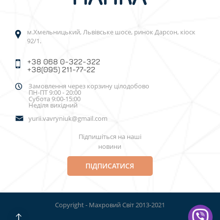
м.Хмельницький, Львівське шосе, ринок Дарсон, кіоск
92/1.
+38 068 0-322-322
+38(095) 211-77-22
Замовлення через корзину цілодобово
ПН-ПТ 9:00 - 20:00
Субота 9:00-15:00
Неділя вихідний
yurii.vavryniuk@gmail.com
Підпишіться на наші
новини
ПІДПИСАТИСЯ
Copyright - Махровий Світ 2013-2021