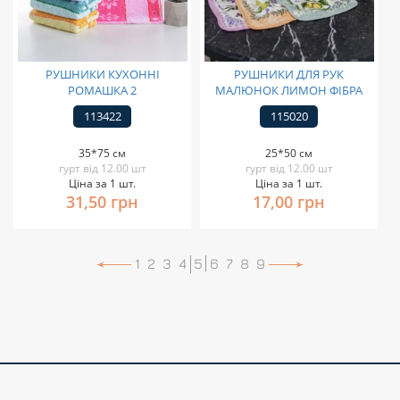
РУШНИКИ КУХОННІ
РУШНИКИ ДЛЯ РУК
РОМАШКА 2
МАЛЮНОК ЛИМОН ФІБРА
113422
115020
35*75 см
25*50 см
гурт від 12.00 шт
гурт від 12.00 шт
Ціна за 1 шт.
Ціна за 1 шт.
31,50 грн
17,00 грн
1
2
3
4
5
6
7
8
9