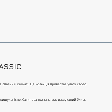
LASSIC
спальній кімнаті. Ця колекція привертає увагу своєю
ю і вишуканістю. Сатинова тканина має вишуканий блиск,