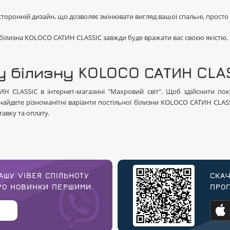
сторонній дизайн, що дозволяє змінювати вигляд вашої спальні, просто
а білизна KOLOCO САТИН CLASSIC завжди буде вражати вас своєю якістю
у білизну KOLOCO САТИН CLA
 CLASSIC в інтернет-магазині "Махровий світ". Щоб здійснити поку
найдете різноманітні варіанти постільної білизни KOLOCO САТИН CLASSI
авку та оплату.
АШУ VIBER СПІЛЬНОТУ
СКАЧ
ПРО НОВИНКИ ПЕРШИМИ
ПРОГ