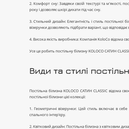
2. Комфорт сну: Завдяки своїй текстурі та м'якості,
року і дозволяє шкірі дихати під час сну.
3. Стильний дизайн: Елегантність і стиль постільної
візерунки дозволяють підібрати варіант, що відповідає
4. Висока якість виробника: Компанія KoloCo відома сво
Усе це робить постільну білизну KOLOCO САТИН CLASSIC
Види та стилі постіль
Постільна білизна KOLOCO САТИН CLASSIC відома своєю
постільної білизни цієї колекції:
1. Геометричні візерунки: Цей стиль включає в себе
спального інтер'єру.
2. Квітковий дизайн: Постільна білизна з квітковим ди