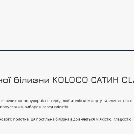
ної білизни KOLOCO САТИН C
ся великою популярністю серед любителів комфорту та елегантності в 
 популярним вибором серед клієнтів.
инового полотна, ця постільна білизна відрізняється м'якістю, гладкіст