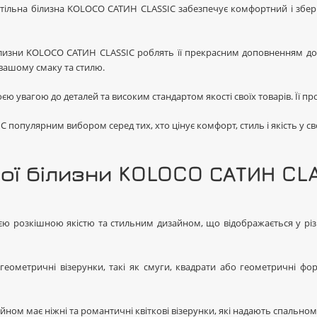
 постільна білизна KOLOCO САТИН CLASSIC забезпечує комфортний і збер
 білизни KOLOCO САТИН CLASSIC роблять її прекрасним доповненням до б
 вашому смаку та стилю.
єю увагою до деталей та високим стандартом якості своїх товарів. Її пр
 популярним вибором серед тих, хто цінує комфорт, стиль і якість у 
ної білизни KOLOCO САТИН CL
 розкішною якістю та стильним дизайном, що відображається у різнома
 геометричні візерунки, такі як смуги, квадрати або геометричні фо
зайном має ніжні та романтичні квіткові візерунки, які надають спально