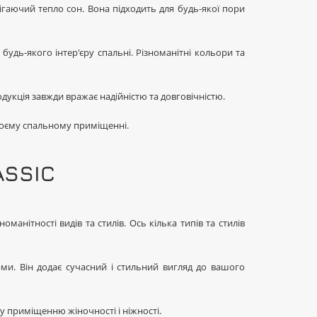
ігаючий тепло сон. Вона підходить для будь-якої пори
удь-якого інтер'єру спальні. Різноманітні кольори та
одукція завжди вражає надійністю та довговічністю.
своєму спальному приміщенні.
ASSIC
нітності видів та стилів. Ось кілька типів та стилів
рми. Він додає сучасний і стильний вигляд до вашого
му приміщенню жіночності і ніжності.