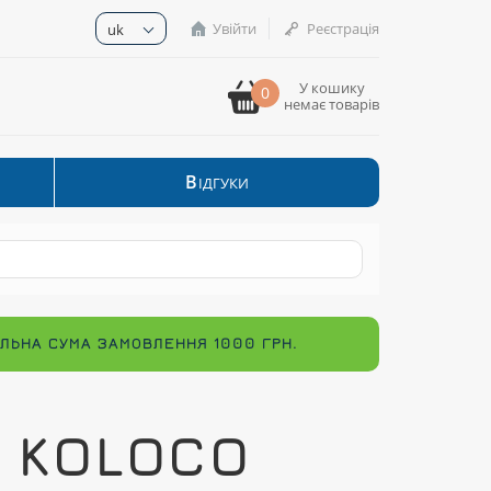
Увійти
Реєстрація
uk
У кошику
0
немає товарів
В
ІДГУКИ
МАЛЬНА СУМА ЗАМОВЛЕННЯ 1000 ГРН.
А KOLOCO