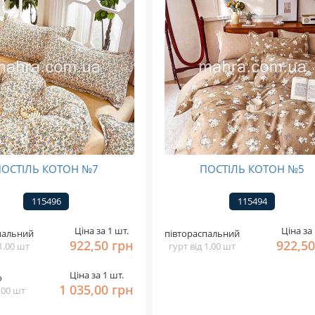
ПОСТІЛЬ КОТОН №7
ПОСТІЛЬ КОТОН №5
115496
115494
Ціна за 1 шт.
Ціна за 
пальний
півтораспальний
922,50 грн
922,50
 1.00 шт
гурт від 1.00 шт
Ціна за 1 шт.
о
1 035,00 грн
1.00 шт