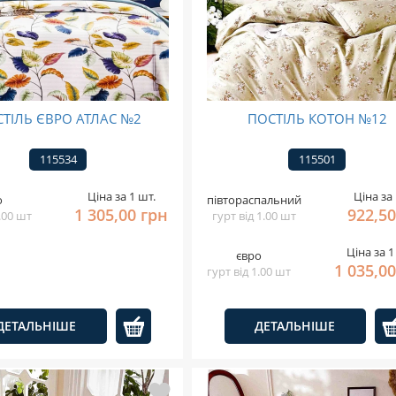
ТІЛЬ ЄВРО АТЛАС №2
ПОСТІЛЬ КОТОН №12
115534
115501
Ціна за 1 шт.
Ціна за 
о
півтораспальний
1 305,00 грн
922,50
1.00 шт
гурт від 1.00 шт
Ціна за 1
євро
1 035,0
гурт від 1.00 шт
ДЕТАЛЬНІШЕ
ДЕТАЛЬНІШЕ