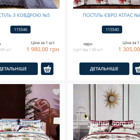
ТІЛЬ З КОВДРОЮ №5
ПОСТІЛЬ ЄВРО АТЛАС №
115546
115540
Ціна за 1 шт.
Ціна за 1
о
євро
1 980,00 грн
1 305,0
1.00 шт
гурт від 1.00 шт
ДЕТАЛЬНІШЕ
ДЕТАЛЬНІШЕ