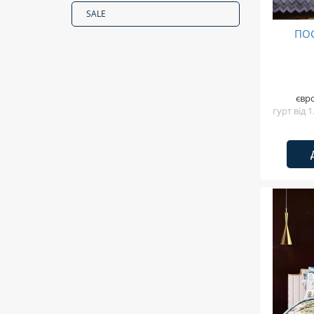
SALE
ПОС
євр
гурт від 