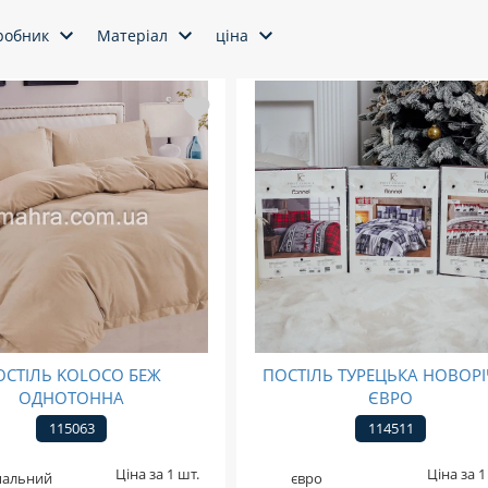
робник
Матеріал
ціна
ОСТІЛЬ KOLOCO БЕЖ
ПОСТІЛЬ ТУРЕЦЬКА НОВОР
ОДНОТОННА
ЄВРО
115063
114511
Ціна за 1 шт.
Ціна за 1
пальний
євро