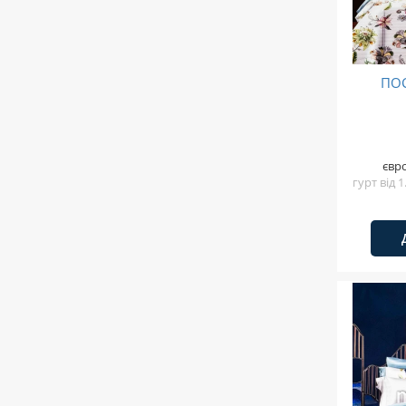
ПОС
євр
гурт від 