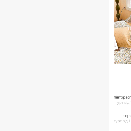
півторас
гурт від
євр
гурт від 