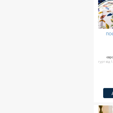
ПОС
євр
гурт від 