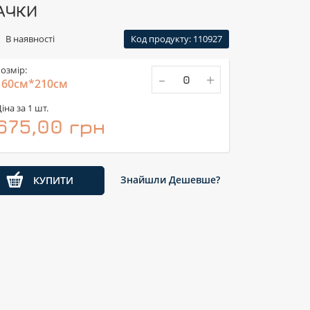
АЧКИ
В наявності
Код продукту: 110927
озмір:
-
+
160см*210см
іна за 1 шт.
675,00 грн
Знайшли Дешевше?
КУПИТИ