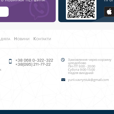
О
Н
К
ДІЯЛА
ОВИНИ
ОНТАКТИ
Замовлення через корзину
+38 068 0-322-322
цілодобово
+38(095) 211-77-22
ПН-ПТ 9:00 - 20:00
к
Субота 9:00-15:00
Неділя вихідний
yurii.vavryniuk@gmail.com