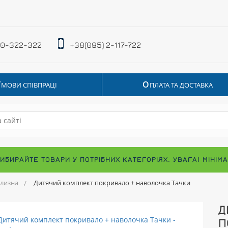
 0-322-322
+38(095) 2-117-722
У
О
МОВИ СПІВПРАЦІ
ПЛАТА ТА ДОСТАВКА
ВИБИРАЙТЕ ТОВАРИ У ПОТРІБНИХ КАТЕГОРІЯХ. УВАГА! МІНІ
ілизна
Дитячий комплект покривало + наволочка Тачки
Д
П