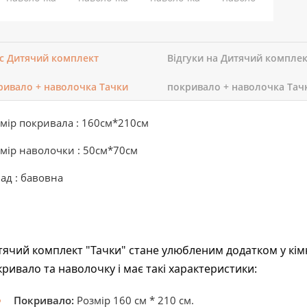
с Дитячий комплект
Відгуки на Дитячий компле
ривало + наволочка Тачки
покривало + наволочка Тач
мір покривала : 160см*210см
мір наволочки : 50см*70см
ад : бавовна
тячий комплект "Тачки" стане улюбленим додатком у кім
ривало та наволочку і має такі характеристики:
Покривало:
Розмір 160 см * 210 см.