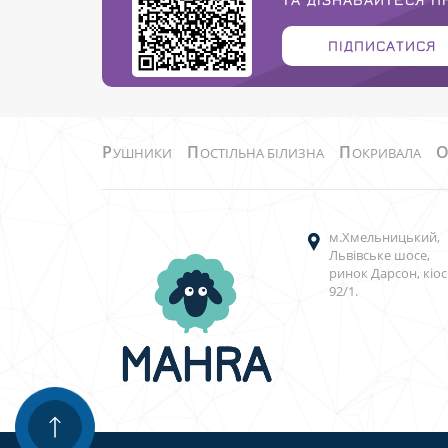
ПІДПИСАТИСЯ
Р
П
П
УШНИКИ
ОСТІЛЬНА БІЛИЗНА
ОКРИВАЛА
м.Хмельницький,
Львівське шосе,
ринок Дарсон, кіос
92/1.