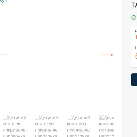
Т
Р
Ц