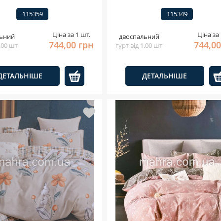
115359
115349
Ціна за 1 шт.
Ціна за 
ьний
двоспальний
744,00 грн
744,00
1.00 шт
гурт від 1.00 шт
ДЕТАЛЬНІШЕ
ДЕТАЛЬНІШЕ