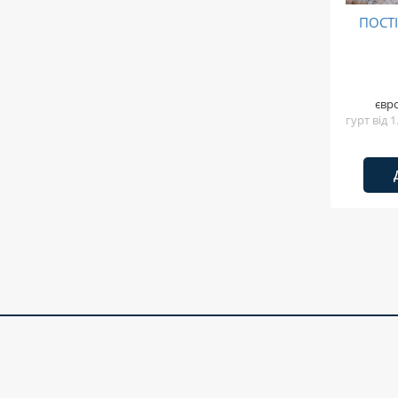
ПОСТ
євр
гурт від 