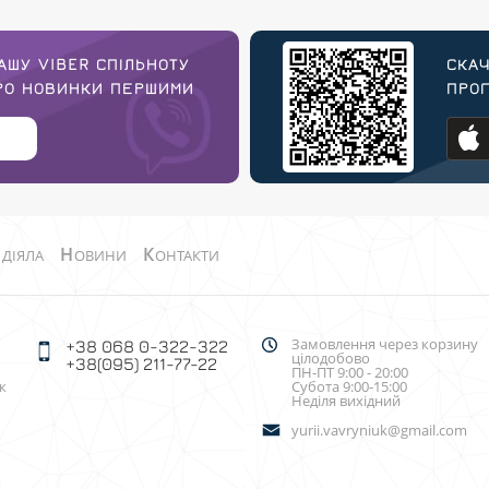
АШУ VIBER СПІЛЬНОТУ
СКАЧ
ПРО НОВИНКИ ПЕРШИМИ
ПРОГ
О
Н
К
ДІЯЛА
ОВИНИ
ОНТАКТИ
Замовлення через корзину
+38 068 0-322-322
цілодобово
+38(095) 211-77-22
ПН-ПТ 9:00 - 20:00
к
Субота 9:00-15:00
Неділя вихідний
yurii.vavryniuk@gmail.com