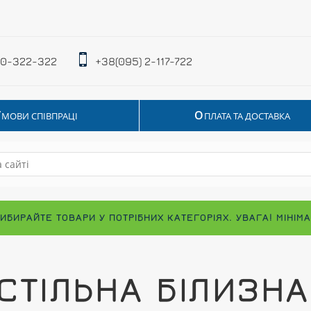
 0-322-322
+38(095) 2-117-722
У
О
МОВИ СПІВПРАЦІ
ПЛАТА ТА ДОСТАВКА
ВИБИРАЙТЕ ТОВАРИ У ПОТРІБНИХ КАТЕГОРІЯХ. УВАГА! МІНІ
СТІЛЬНА БІЛИЗНА