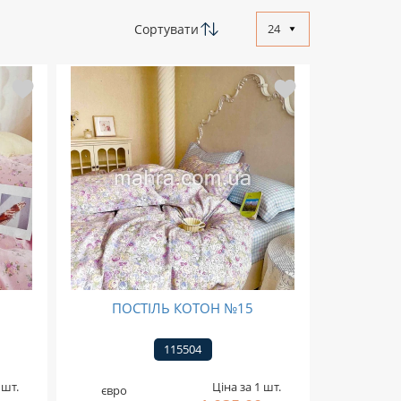
Сортувати
24
ПОСТІЛЬ КОТОН №15
115504
 шт.
Ціна за 1 шт.
євро