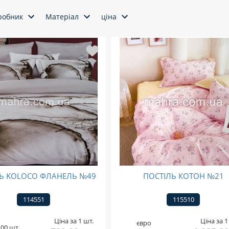
робник
Матеріал
ціна
Ь KOLOCO ФЛАНЕЛЬ №49
ПОСТІЛЬ КОТОН №21
114551
115510
Ціна за 1 шт.
Ціна за 1
євро
1.00 шт