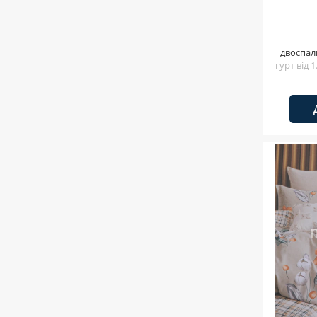
двоспал
гурт від 