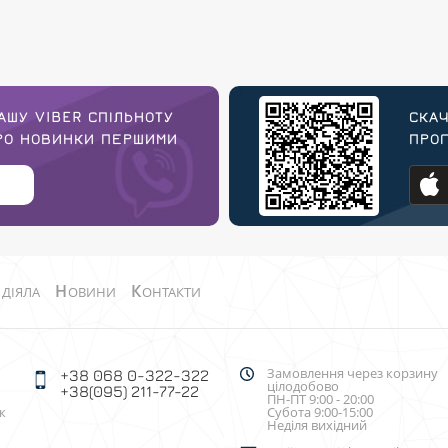
АШУ VIBER СПІЛЬНОТУ
СКАЧ
ПРО НОВИНКИ ПЕРШИМИ
ПРОГ
О
Н
К
ДІЯЛА
ОВИНИ
ОНТАКТИ
Замовлення через корзину
+38 068 0-322-322
цілодобово
+38(095) 211-77-22
ПН-ПТ 9:00 - 20:00
к
Субота 9:00-15:00
Неділя вихідний