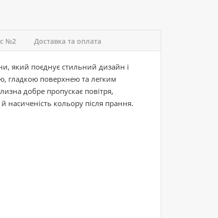
ас №2
Доставка та оплата
ни, який поєднує стильний дизайн і
ю, гладкою поверхнею та легким
лизна добре пропускає повітря,
 й насиченість кольору після прання.