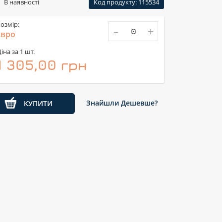
В наявності
Код продукту: 115534
озмір:
-
+
євро
іна за 1 шт.
1 305,00 грн
Знайшли Дешевше?
КУПИТИ