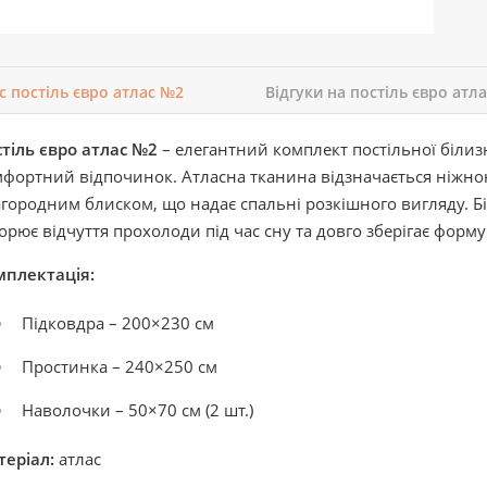
с постіль євро атлас №2
Відгуки на постіль євро атл
тіль євро атлас №2
– елегантний комплект постільної білиз
фортний відпочинок. Атласна тканина відзначається ніжно
городним блиском, що надає спальні розкішного вигляду. Бі
орює відчуття прохолоди під час сну та довго зберігає форму
мплектація:
Підковдра – 200×230 см
Простинка – 240×250 см
Наволочки – 50×70 см (2 шт.)
еріал:
атлас