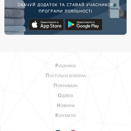
СКАЧУЙ ДОДАТОК ТА СТАВАЙ УЧАСНИКОМ
ПРОГРАМИ ЛОЯЛЬНОСТІ
Р
УШНИКИ
П
ОСТІЛЬНА БІЛИЗНА
П
ОКРИВАЛА
О
ДІЯЛА
Н
ОВИНИ
К
ОНТАКТИ