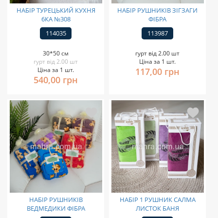
НАБІР ТУРЕЦЬКИЙ КУХНЯ
НАБІР РУШНИКІВ ЗІГЗАГИ
6КА №308
ФІБРА
114035
113987
30*50 см
гурт від 2.00 шт
гурт від 2.00 шт
Ціна за 1 шт.
Ціна за 1 шт.
117,00 грн
540,00 грн
НАБІР РУШНИКІВ
НАБІР 1 РУШНИК САЛМА
ВЕДМЕДИКИ ФІБРА
ЛИСТОК БАНЯ