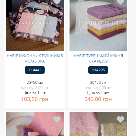
НАБІР КУХОННИХ РУШНИКІВ
НАБІР ТУРЕЦЬКИЙ КУХНЯ
РОМБ 3КА
6КА №359
114442
114295
25*50 см
30*50 см
гурт від 2.00 шт
гурт від 2.00 шт
Ціна за 1 шт.
Ціна за 1 шт.
103,50 грн
540,00 грн