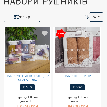
НАБОРИ РУШНИКІВ
Фільтр
24
New
НАБІР РУШНИКІВ ПРИНЦЕСА
НАБІР ТЮЛЬПАНИ
МІКРОФІБРА
111679
116064
гурт від 1.00 шт
гурт від 1.00 шт
Ціна за 1 шт.
Ціна за 1 шт.
175,50 грн
360,00 грн