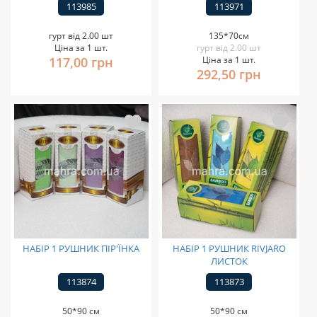
113985
113971
гурт від 2.00 шт
135*70см
Ціна за 1 шт.
гурт від 2.00 шт
117,00 грн
Ціна за 1 шт.
292,50 грн
НАБІР 1 РУШНИК ПІР'ЇНКА
НАБІР 1 РУШНИК RIVJARO
ЛИСТОК
113874
113873
50*90 см
50*90 см