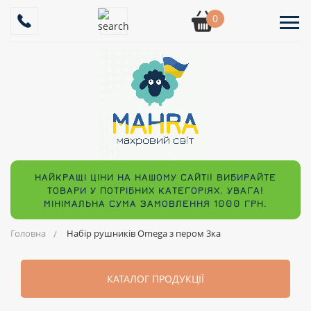
0
НАЙКРАЩІ ЦІНИ НА НАШОМУ САЙТІ! ВИБИРАЙТЕ
ТОВАРИ У ПОТРІБНИХ КАТЕГОРІЯХ. УВАГА!
МІНІМАЛЬНА СУМА ЗАМОВЛЕННЯ 1000 ГРН.
Головна
Набір рушників Omega з пером 3ка
КАТАЛОГ ПРОДУКЦІЇ