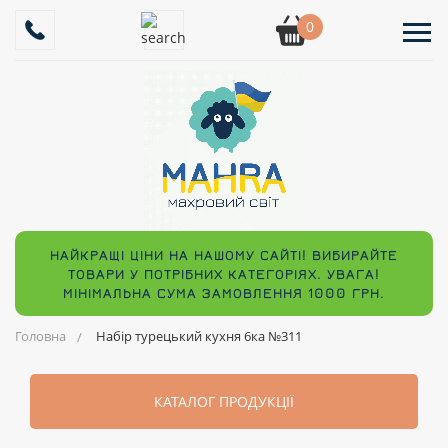
0
НАЙКРАЩІ ЦІНИ НА НАШОМУ САЙТІ! ВИБИРАЙТЕ
ТОВАРИ У ПОТРІБНИХ КАТЕГОРІЯХ. УВАГА!
МІНІМАЛЬНА СУМА ЗАМОВЛЕННЯ 1000 ГРН.
Головна
Набір турецький кухня 6ка №311
КАТАЛОГ ПРОДУКЦІЇ