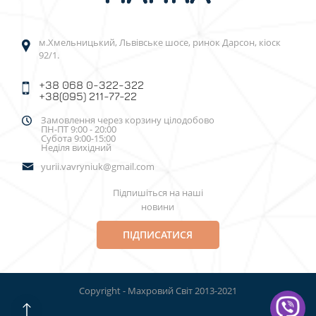
м.Хмельницький, Львівське шосе, ринок Дарсон, кіоск
92/1.
+38 068 0-322-322
+38(095) 211-77-22
Замовлення через корзину цілодобово
ПН-ПТ 9:00 - 20:00
Субота 9:00-15:00
Неділя вихідний
yurii.vavryniuk@gmail.com
Підпишіться на наші
новини
ПІДПИСАТИСЯ
Copyright - Махровий Світ 2013-2021