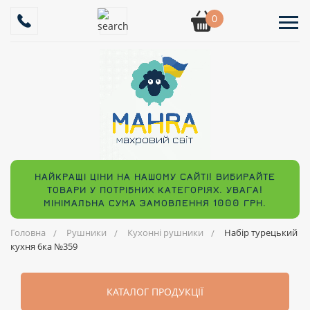
0
НАЙКРАЩІ ЦІНИ НА НАШОМУ САЙТІ! ВИБИРАЙТЕ
ТОВАРИ У ПОТРІБНИХ КАТЕГОРІЯХ. УВАГА!
МІНІМАЛЬНА СУМА ЗАМОВЛЕННЯ 1000 ГРН.
Головна
Рушники
Кухонні рушники
Набір турецький
кухня 6ка №359
КАТАЛОГ ПРОДУКЦІЇ