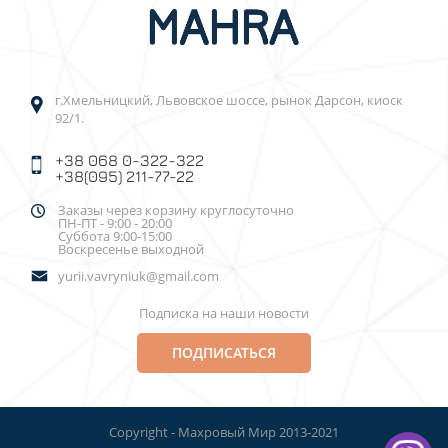
г.Хмельницкий, Львовское шоссе, рынок Дарсон, киоск
92/1.
+38 068 0-322-322
+38(095) 211-77-22
Заказы через корзину круглосуточно
ПН-ПТ - 9:00 - 20:00
Суббота 9:00-15:00
Воскресенье выходной
yurii.vavryniuk@gmail.com
Подписка на наши новости
ПОДПИСАТЬСЯ
Copyright - Махровый Мир 2013-2021