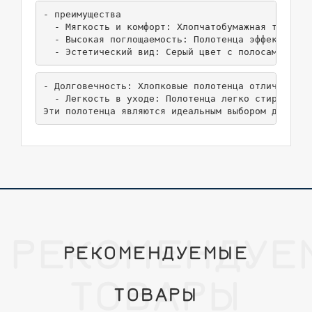
- преимущества

  - Мягкость и комфорт: Хлопчатобумажная ткань о
  - Высокая поглощаемость: Полотенца эффективно 
  - Эстетический вид: Серый цвет с полосами прид
- Долговечность: Хлопковые полотенца отличаются 
  - Легкость в уходе: Полотенца легко стирать и 
Эти полотенца являются идеальным выбором для ищу
РЕКОМЕНДУЕ
РЕКОМЕНДУЕМЫЕ
ТОВАРЫ
ТОВАРЫ