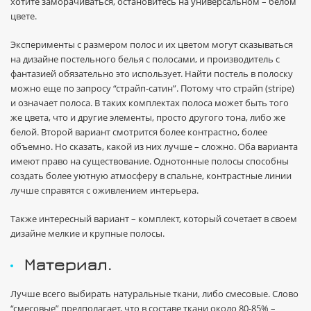
хотите заморачиваться, остановитесь на универсальном – белом
цвете.
Эксперименты с размером полос и их цветом могут сказываться
на дизайне постельного белья с полосами, и производитель с
фантазией обязательно это использует. Найти постель в полоску
можно еще по запросу “страйп-сатин”. Потому что страйп (stripe)
и означает полоса. В таких комплектах полоса может быть того
же цвета, что и другие элементы, просто другого тона, либо же
белой. Второй вариант смотрится более контрастно, более
объемно. Но сказать, какой из них лучше – сложно. Оба варианта
имеют право на существование. Однотонные полосы способны
создать более уютную атмосферу в спальне, контрастные линии
лучше справятся с оживлением интерьера.
Также интересный вариант – комплект, который сочетает в своем
дизайне мелкие и крупные полосы.
Материал.
Лучше всего выбирать натуральные ткани, либо смесовые. Слово
“смесовые” предполагает, что в составе ткани около 80-85% –