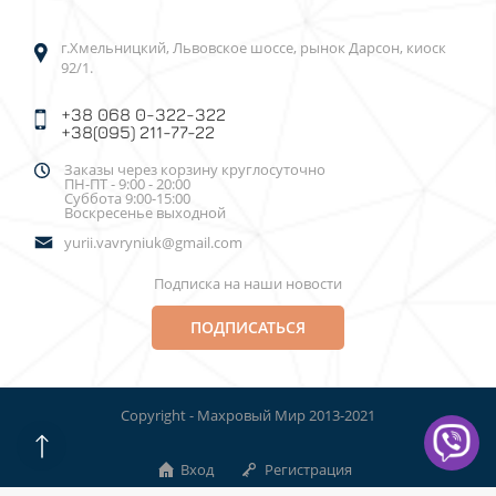
г.Хмельницкий, Львовское шоссе, рынок Дарсон, киоск
92/1.
+38 068 0-322-322
+38(095) 211-77-22
Заказы через корзину круглосуточно
ПН-ПТ - 9:00 - 20:00
Суббота 9:00-15:00
Воскресенье выходной
yurii.vavryniuk@gmail.com
Подписка на наши новости
ПОДПИСАТЬСЯ
Copyright - Махровый Мир 2013-2021
Вход
Регистрация