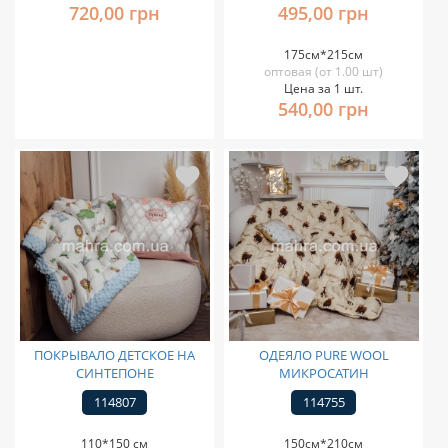
720,00 грн
495,00 грн
175см*215см
оптовая (от 1.00 шт)
Цена за 1 шт.
540,00 грн
ПОКРЫВАЛО ДЕТСКОЕ НА
ОДЕЯЛО PURE WOOL
СИНТЕПОНЕ
МИКРОСАТИН
114807
114755
110*150 см
150см*210см