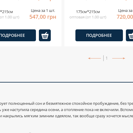
Цена за 1 шт.
Цена за 
*215см
175см*215см
547,00 грн
720,00
от 1.00 шт)
оптовая (от 1.00 шт)
ПОДРОБНЕЕ
ПОДРОБНЕЕ
1
ует полноценный сон и безмятежное спокойное пробуждение, без тр
уже наступила середина осени, а отопление пока не включили. Вспомни
ще и накрылись мягким зимним одеялом, так вообще сразу хочется мысл