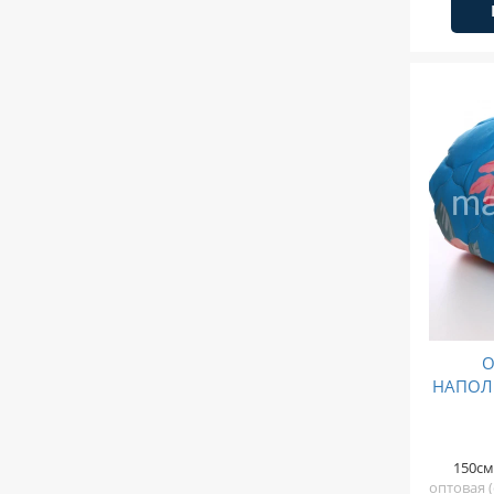
О
НАПОЛ
150см
оптовая (