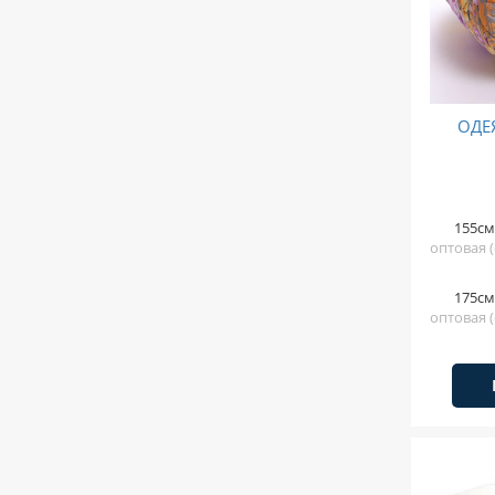
ОДЕ
155см
оптовая (
175см
оптовая (