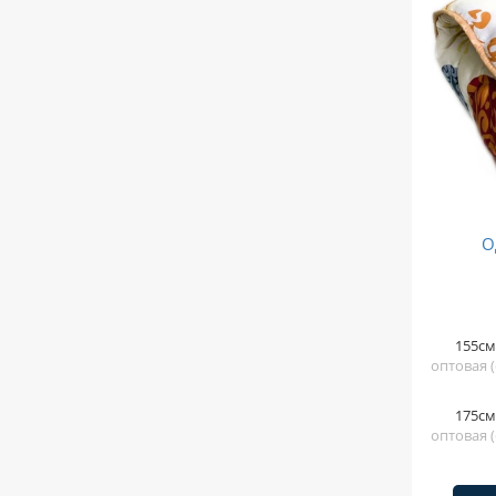
О
155см
оптовая (
175см
оптовая (