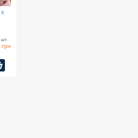
18
 шт.
0 грн