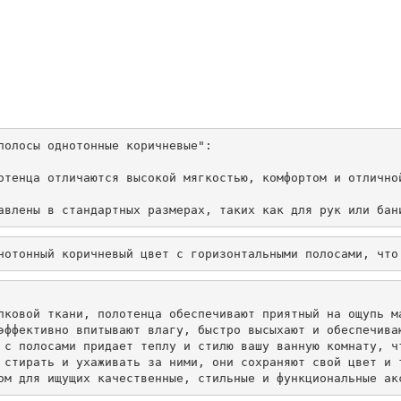
полосы однотонные коричневые":

отенца отличаются высокой мягкостью, комфортом и отлично
авлены в стандартных размерах, таких как для рук или бан
пковой ткани, полотенца обеспечивают приятный на ощупь ма
эффективно впитывают влагу, быстро высыхают и обеспечиваю
 с полосами придает теплу и стилю вашу ванную комнату, ч
 стирать и ухаживать за ними, они сохраняют свой цвет и т
ом для ищущих качественные, стильные и функциональные ак