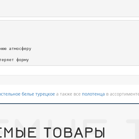
юю атмосферу

теряет форму
остельное белье турецкое
а также все
полотенца
в ассортимент
ЕМЫЕ 
ЕМЫЕ ТОВАРЫ