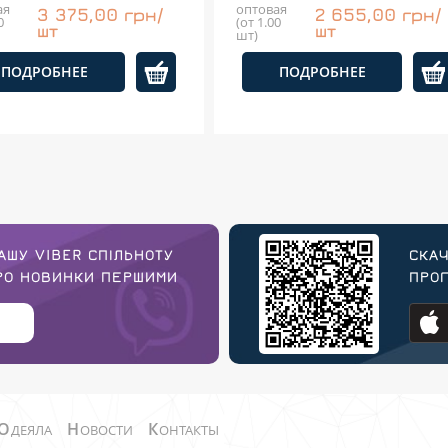
ая
оптовая
3 375,00 грн/
2 655,00 грн/
0
(от 1.00
шт
шт
шт)
ПОДРОБНЕЕ
ПОДРОБНЕЕ
АШУ VIBER СПІЛЬНОТУ
СКАЧ
ПРО НОВИНКИ ПЕРШИМИ
ПРОГ
О
Н
К
ДЕЯЛА
ОВОСТИ
ОНТАКТЫ