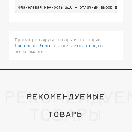
Фланелевая нежность №16 — отличный выбор для ком
Просмотреть другие товары из категории
Постельное белье
а также все
полотенца
в
ассортименте
РЕКОМЕНДУЕ
РЕКОМЕНДУЕМЫЕ
ТОВАРЫ
ТОВАРЫ