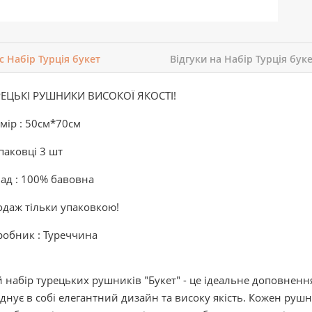
с Набір Турція букет
Відгуки на Набір Турція бук
РЕЦЬКІ РУШНИКИ ВИСОКОЇ ЯКОСТІ!
мір : 50см*70см
паковці 3 шт
ад : 100% бавовна
даж тільки упаковкою!
обник : Туреччина
 набір турецьких рушників "Букет" - це ідеальне доповненн
днує в собі елегантний дизайн та високу якість. Кожен рушн