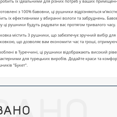
робить їх ідеальними для різних потреб у ваших приміщенн
отовлені з 100% бавовни, ці рушники відрізняються м'якіс
ить їх ефективними у вбиранні вологи та забруднень. Баво
у ці рушники будуть радувати вас протягом тривалого часу.
ковка містить 3 рушники, що забезпечує зручний вибір для 
ковкою, що дозволяє вам економити час та гроші, отримуюч
облені в Туреччині, ці рушники відображають високий рівен
актерними для турецьких виробів. Додайте краси та комфор
ників "Букет".
ВАНО
ВАНО