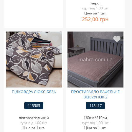
євро
гурт від 1.00 шт
Ціна за 1 шт.
252,00 грн
ПІДКОВДРА ЛЮКС-БЯЗЬ
ПРОСТИРАДЛО ВАФЕЛЬНЕ
ВІЗЕРУНОК 2
113585
113417
півтораспальний
160см*210см
гурт від 1.00 шт
гурт від 1.00 шт
Ціна за 1 шт.
Ціна за 1 шт.