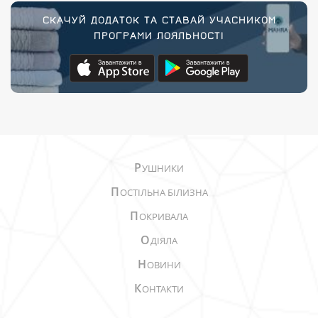
СКАЧУЙ ДОДАТОК ТА СТАВАЙ УЧАСНИКОМ
ПРОГРАМИ ЛОЯЛЬНОСТІ
Р
УШНИКИ
П
ОСТІЛЬНА БІЛИЗНА
П
ОКРИВАЛА
О
ДІЯЛА
Н
ОВИНИ
К
ОНТАКТИ