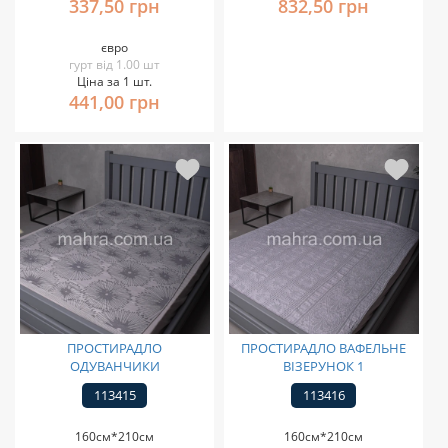
337,50 грн
832,50 грн
євро
гурт від 1.00 шт
Ціна за 1 шт.
441,00 грн
ПРОСТИРАДЛО
ПРОСТИРАДЛО ВАФЕЛЬНЕ
ОДУВАНЧИКИ
ВІЗЕРУНОК 1
113415
113416
160см*210см
160см*210см