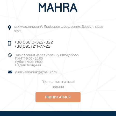
м.Хмельницький, Львівське шосе, ринок Дарсон, кіоск
92/1.
+38 068 0-322-322
+38(095) 211-77-22
Замовлення через корзину цілодобово
ПН-ПТ 9:00 - 20:00
Субота 9:00-15:00
Неділя вихідний
yurii.vavryniuk@gmail.com
Підпишіться на наші
новини
ПІДПИСАТИСЯ