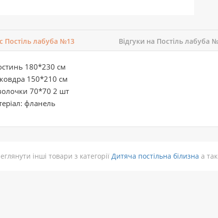
с Постіль лабуба №13
Відгуки на Постіль лабуба 
остинь 180*230 см
ковдра 150*210 см
волочки 70*70 2 шт
еріал: фланель
еглянути інші товари з категорії
Дитяча постільна білизна
а так