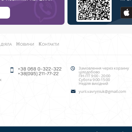
О
Н
К
ДІЯЛА
ОВИНИ
ОНТАКТИ
Замовлення через корзину
+38 068 0-322-322
цілодобово
+38(095) 211-77-22
ПН-ПТ 9:00 - 20:00
к
Субота 9:00-15:00
Неділя вихідний
yurii.vavryniuk@gmail.com