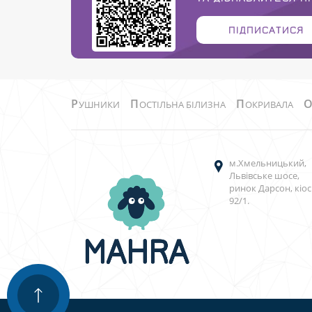
ПІДПИСАТИСЯ
Р
П
П
УШНИКИ
ОСТІЛЬНА БІЛИЗНА
ОКРИВАЛА
м.Хмельницький,
Львівське шосе,
ринок Дарсон, кіос
92/1.