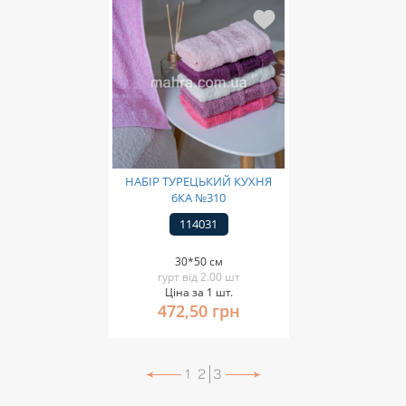
НАБІР ТУРЕЦЬКИЙ КУХНЯ
6КА №310
114031
30*50 см
гурт від 2.00 шт
Ціна за 1 шт.
472,50 грн
1
2
3