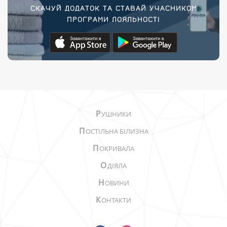
СКАЧУЙ ДОДАТОК ТА СТАВАЙ УЧАСНИКОМ
ПРОГРАМИ ЛОЯЛЬНОСТІ
Р
УШНИКИ
П
ОСТІЛЬНА БІЛИЗНА
П
ОКРИВАЛА
О
ДІЯЛА
Н
ОВИНИ
К
ОНТАКТИ