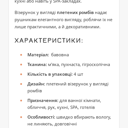
кухні або навіть у SPA-закладах.
Візерунок у вигляді
плетених ромбів
надає
рушникам елегантного вигляду, роблячи їх не
лише практичними, а й декоративними.
ХАРАКТЕРИСТИКИ:
Матеріал:
бавовна
Тканина:
м'яка, пухнаста, гігроскопічна
Кількість в упаковці:
4 шт
Дизайн:
плетений візерунок у вигляді
ромбів
Призначення:
для ванної кімнати,
обличчя, рук, кухні, SPA, готелів
Особливості:
швидко вбирають вологу,
не линяють, довговічні